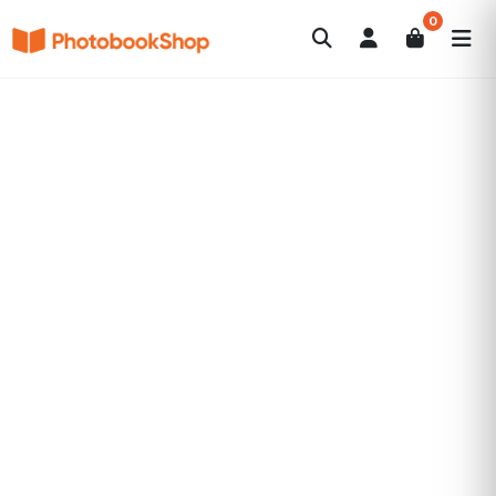
0
Search
Fotobücher
Canvas Print
Kalender
POPULAR
Fotogeschenke
Aktuelle Angebote