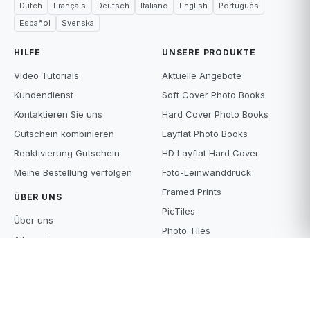
Dutch
Français
Deutsch
Italiano
English
Português
Español
Svenska
HILFE
UNSERE PRODUKTE
Video Tutorials
Aktuelle Angebote
Kundendienst
Soft Cover Photo Books
Kontaktieren Sie uns
Hard Cover Photo Books
Gutschein kombinieren
Layflat Photo Books
Reaktivierung Gutschein
HD Layflat Hard Cover
Meine Bestellung verfolgen
Foto-Leinwanddruck
Framed Prints
ÜBER UNS
PicTiles
Über uns
Photo Tiles
Allgemeine
Fotogeschenke
Gebrauchsbedingungen
Fotodrucke
Datenschutz
Scan-Services
Supply Policy