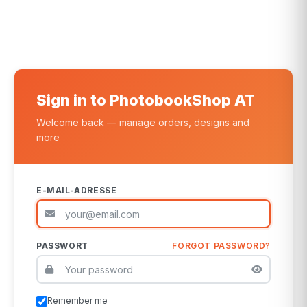
Sign in to PhotobookShop AT
Welcome back — manage orders, designs and
more
E-MAIL-ADRESSE
PASSWORT
FORGOT PASSWORD?
Remember me