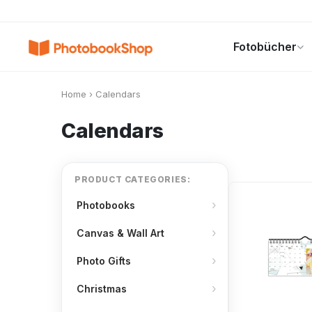
Search
Fotobücher
Fotobücher
Canvas Print
Kalender
POPULAR
Home
›
Calendars
Calendars
PRODUCT CATEGORIES:
Photobooks
Canvas & Wall Art
Photo Gifts
Christmas