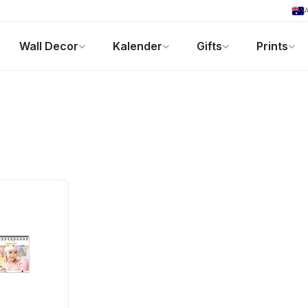
A
Wall Decor
Kalender
Gifts
Prints
Fotogeschenke
Aktuelle Angebote