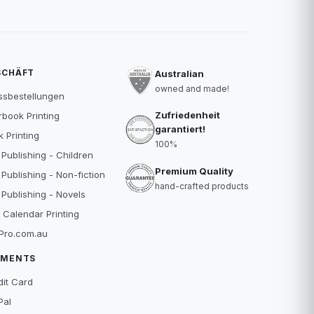
SCHÄFT
Australian
owned and made!
ssbestellungen
Zufriedenheit
book Printing
garantiert!
 Printing
100%
 Publishing - Children
Premium Quality
 Publishing - Non-fiction
hand-crafted products
 Publishing - Novels
 Calendar Printing
Pro.com.au
YMENTS
dit Card
Pal