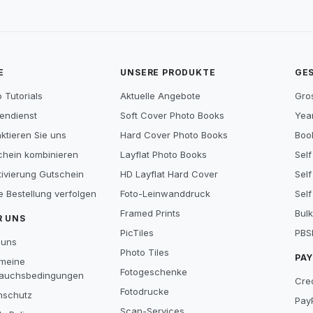
E
UNSERE PRODUKTE
GE
 Tutorials
Aktuelle Angebote
Gro
endienst
Soft Cover Photo Books
Year
ktieren Sie uns
Hard Cover Photo Books
Book
chein kombinieren
Layflat Photo Books
Self
tivierung Gutschein
HD Layflat Hard Cover
Self
e Bestellung verfolgen
Foto-Leinwanddruck
Self
Framed Prints
Bulk
R UNS
PicTiles
PBS
 uns
Photo Tiles
PA
emeine
Fotogeschenke
auchsbedingungen
Cre
Fotodrucke
nschutz
Pay
Scan-Services